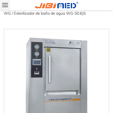
Inicio
/
Producto
/
Autoclave de vacío por impulsos de serie
WG
/
Esterilizador de baño de agua WG-S0.6JS